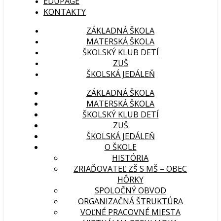
EDUPAGE
KONTAKTY
Základná škola s materskou školou Hôrky
ZÁKLADNÁ ŠKOLA
MATERSKÁ ŠKOLA
ŠKOLSKÝ KLUB DETÍ
ZUŠ
ŠKOLSKÁ JEDÁLEŇ
ZÁKLADNÁ ŠKOLA
MATERSKÁ ŠKOLA
ŠKOLSKÝ KLUB DETÍ
ZUŠ
ŠKOLSKÁ JEDÁLEŇ
O ŠKOLE
HISTÓRIA
ZRIAĎOVATEĽ ZŠ S MŠ – OBEC
HÔRKY
SPOLOČNÝ OBVOD
ORGANIZAČNÁ ŠTRUKTÚRA
VOĽNÉ PRACOVNÉ MIESTA