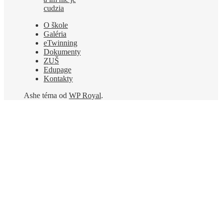
cudzia
O škole
Galéria
eTwinning
Dokumenty
ZUŠ
Edupage
Kontakty
Ashe téma od
WP Royal
.