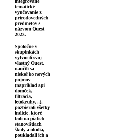
integrované
tematické
vyučovanie z
prírodovedných
predmetov s
názvom Quest
2023.
Spoločne v
skupinkách
vytvorili svoj
vlastný Quest,
naučili sa
niekoľko nových
pojmov
(napríklad api
domček,
filtrácia,
letokruhy, ..),
pozbierali všetky
indície, ktoré
boli na piatich
stanovištiach
školy a okolia,
poukladali ich a