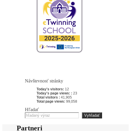
Návštevnosť stránky
Today's visitors:
12
Today's page views: :
23
Total visitors :
41,905
Total page views:
99,058
Hľadať
Vyhľadať
Partneri