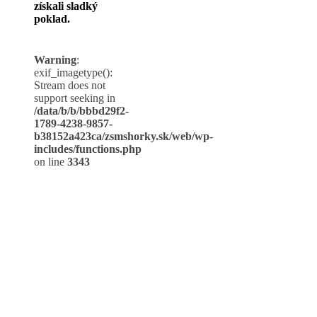
získali sladký
poklad.
Warning
:
exif_imagetype():
Stream does not
support seeking in
/data/b/b/bbbd29f2-
1789-4238-9857-
b38152a423ca/zsmshorky.sk/web/wp-
includes/functions.php
on line
3343