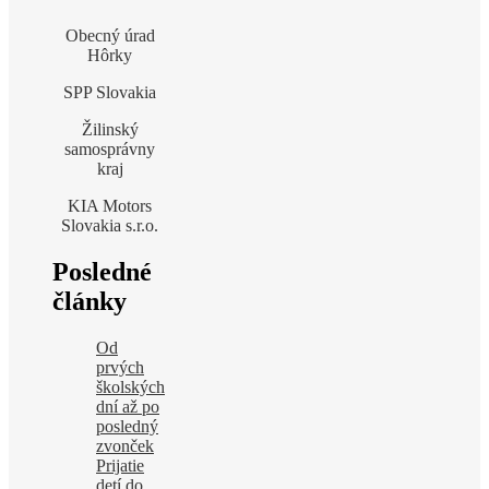
Obecný úrad
Hôrky
SPP Slovakia
Žilinský
samosprávny
kraj
KIA Motors
Slovakia s.r.o.
Posledné
články
Od
prvých
školských
dní až po
posledný
zvonček
Prijatie
detí do