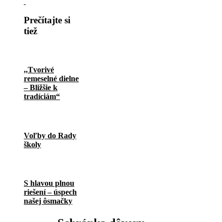
Prečítajte si
tiež
,,Tvorivé
remeselné dielne
– Bližšie k
tradíciám“
Voľby do Rady
školy
S hlavou plnou
riešení – úspech
našej ôsmačky