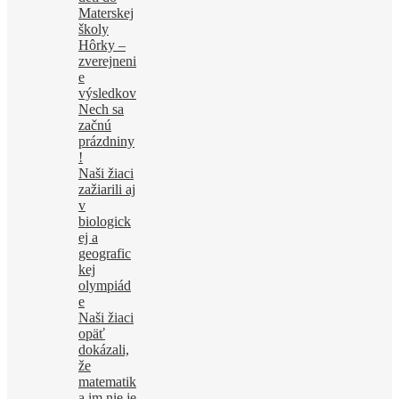
Materskej
školy
Hôrky –
zverejneni
e
výsledkov
Nech sa
začnú
prázdniny
!
Naši žiaci
zažiarili aj
v
biologick
ej a
geografic
kej
olympiád
e
Naši žiaci
opäť
dokázali,
že
matematik
a im nie je