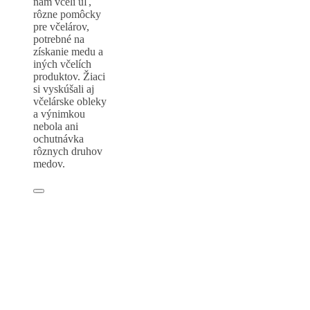
nám včelí úľ,
rôzne pomôcky
pre včelárov,
potrebné na
získanie medu a
iných včelích
produktov. Žiaci
si vyskúšali aj
včelárske obleky
a výnimkou
nebola ani
ochutnávka
rôznych druhov
medov.