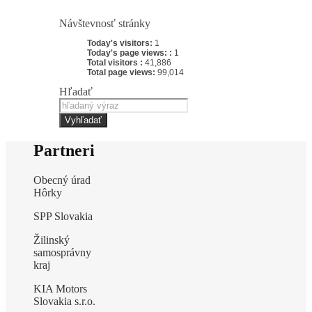
Návštevnosť stránky
Today's visitors:
1
Today's page views: :
1
Total visitors :
41,886
Total page views:
99,014
Hľadať
Vyhľadať
Partneri
Obecný úrad
Hôrky
SPP Slovakia
Žilinský
samosprávny
kraj
KIA Motors
Slovakia s.r.o.