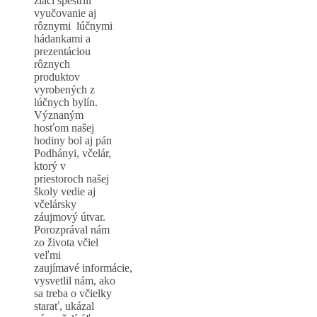
žiaci spestrili
vyučovanie aj
rôznymi lúčnymi
hádankami a
prezentáciou
rôznych
produktov
vyrobených z
lúčnych bylín.
Význaným
hosťom našej
hodiny bol aj pán
Podhányi, včelár,
ktorý v
priestoroch našej
školy vedie aj
včelársky
záujmový útvar.
Porozprával nám
zo života včiel
veľmi
zaujímavé informácie,
vysvetlil nám, ako
sa treba o včielky
starať, ukázal