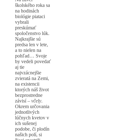
školského roka sa
na hodinách
biológie piataci
vybrali
preskúmať
spoločenstvo lúk.
Najkrajšie sú
predsa len v lete,
a to nielen na
pohľad… Svoje
by vedeli povedať
aj tie
najvzácnejšie
zvieratá na Zemi,
na existencii
ktorých náš život
bezprostredne
závisí –
včely
.
Okrem určovania
jednotlivých
lúčnych kvetov v
ich sušenej
podobe, či plodín
našich polí, si