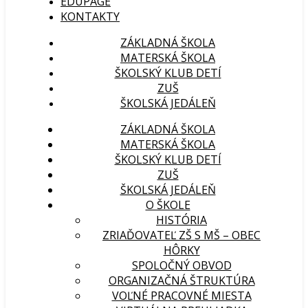
EDUPAGE
KONTAKTY
Základná škola s materskou školou Hôrky
ZÁKLADNÁ ŠKOLA
MATERSKÁ ŠKOLA
ŠKOLSKÝ KLUB DETÍ
ZUŠ
ŠKOLSKÁ JEDÁLEŇ
ZÁKLADNÁ ŠKOLA
MATERSKÁ ŠKOLA
ŠKOLSKÝ KLUB DETÍ
ZUŠ
ŠKOLSKÁ JEDÁLEŇ
O ŠKOLE
HISTÓRIA
ZRIAĎOVATEĽ ZŠ S MŠ – OBEC
HÔRKY
SPOLOČNÝ OBVOD
ORGANIZAČNÁ ŠTRUKTÚRA
VOĽNÉ PRACOVNÉ MIESTA