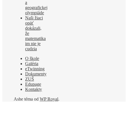
a
geografickej
olympiáde
Naši žiaci
opäť
dokázali,
že
matematika
im nie je
cudzia
O škole
Galéria
eTwinning
Dokumenty
ZUŠ
Edupage
Kontakty
Ashe téma od
WP Royal
.