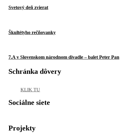
Svetový deň zvierat
Škultétyho rečňovanky
7.A v Slovenskom národnom divadle – balet Peter Pan
Schránka dôvery
KLIK TU
Sociálne siete
Projekty