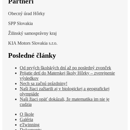
Partneri
Obecný úrad Hôrky
SPP Slovakia
Žilinský samosprávny kraj
KIA Motors Slovakia s.r.o.
Posledné články
Od prvých školských dní až po posledný zvonček
Prijatie detí do Materskej školy Hôrky – zverejnenie
výsledkov
Nech sa začnú prázdniny!
Naši žiaci zažiarili aj v biologickej a geografickej
olympiáde
Naši žiaci opäť dokázali, že matematika im nie je
cudzia
O škole
Galéria
eTwinning
Dokumenty